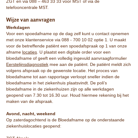
ZGT en via 088 – 463 33 33 voor MST of via de
telefooncentrale MST.
Wijze van aanvragen
Werkdagen
Voor een spoedafname op de dag zelf kunt u contact opnemen
met onze klantenservice via 088 - 700 10 02 optie 1. U maakt
voor de betreffende patiënt een spoedafspraak op 1 van onze
afname
locaties
. U plaatst een digitale order voor een
bloedafname of geeft een volledig ingevuld aanvraagformulier
Eerstelijnsdiagnostiek
mee aan de patiënt. De patiënt meldt zich
volgens afspraak op de gewenste locatie. Het proces van
bloedafname tot aan rapportage verloopt sneller indien de
bloedafname in het ziekenhuis plaatsvindt. De poli's
bloedafname in de ziekenhuizen zijn op alle werkdagen
geopend van 7.30 tot 16.30 uur. Houd hiermee rekening bij het
maken van de afspraak.
Avond, nacht, weekend
Op zaterdagochtend is de Bloedafname op de onderstaande
ziekenhuislocaties geopend: