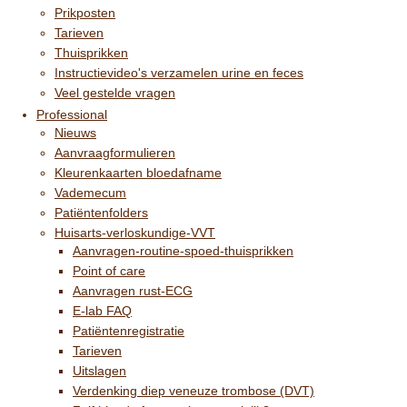
Prikposten
Tarieven
Thuisprikken
Instructievideo's verzamelen urine en feces
Veel gestelde vragen
Professional
Nieuws
Aanvraagformulieren
Kleurenkaarten bloedafname
Vademecum
Patiëntenfolders
Huisarts-verloskundige-VVT
Aanvragen-routine-spoed-thuisprikken
Point of care
Aanvragen rust-ECG
E-lab FAQ
Patiëntenregistratie
Tarieven
Uitslagen
Verdenking diep veneuze trombose (DVT)