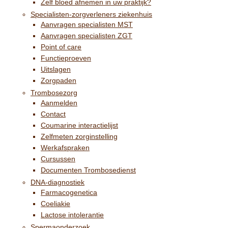
Zelf bloed afnemen in uw praktijk?
Specialisten-zorgverleners ziekenhuis
Aanvragen specialisten MST
Aanvragen specialisten ZGT
Point of care
Functieproeven
Uitslagen
Zorgpaden
Trombosezorg
Aanmelden
Contact
Coumarine interactielijst
Zelfmeten zorginstelling
Werkafspraken
Cursussen
Documenten Trombosedienst
DNA-diagnostiek
Farmacogenetica
Coeliakie
Lactose intolerantie
Spermaonderzoek