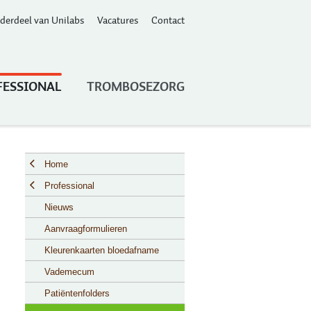
derdeel van Unilabs
Vacatures
Contact
FESSIONAL
TROMBOSEZORG
Home
Professional
Nieuws
Aanvraagformulieren
Kleurenkaarten bloedafname
Vademecum
Patiëntenfolders