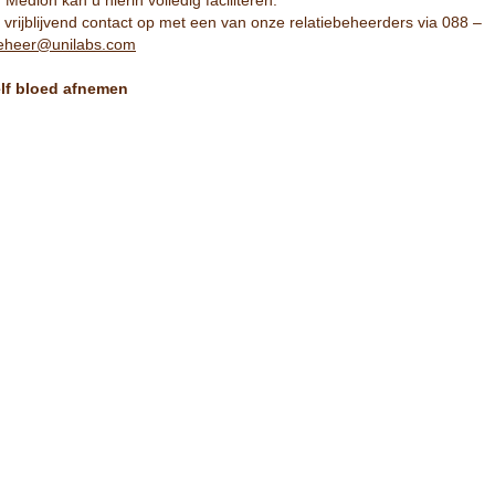
Medlon kan u hierin volledig faciliteren.
rijblijvend contact op met een van onze relatiebeheerders via 088 –
beheer@unilabs.com
elf bloed afnemen