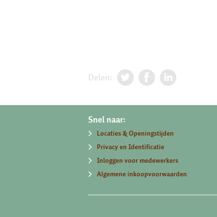
Delen:
Snel naar:
Locaties & Openingstijden
Privacy en Identificatie
Inloggen voor medewerkers
Algemene inkoopvoorwaarden