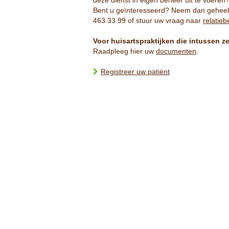
deze dienst in eigen beheer uit te voeren? 
Bent u geïnteresseerd? Neem dan geheel v
463 33 99 of stuur uw vraag naar
relatie
Voor huisartspraktijken die intussen z
Raadpleeg hier uw
documenten
.
Registreer uw patiënt