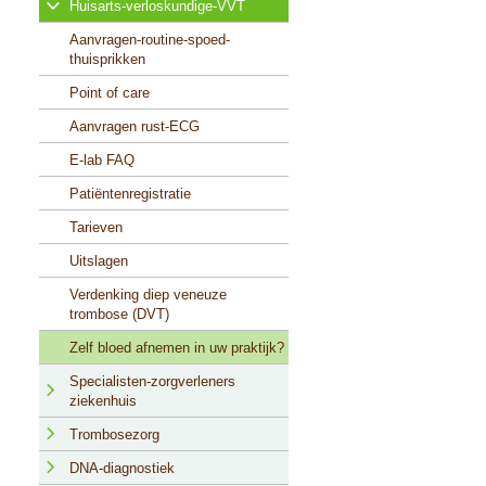
Huisarts-verloskundige-VVT
Aanvragen-routine-spoed-
thuisprikken
Point of care
Aanvragen rust-ECG
E-lab FAQ
Patiëntenregistratie
Tarieven
Uitslagen
Verdenking diep veneuze
trombose (DVT)
Zelf bloed afnemen in uw praktijk?
Specialisten-zorgverleners
ziekenhuis
Aanvragen specialisten MST
Trombosezorg
Aanvragen specialisten ZGT
Aanmelden
DNA-diagnostiek