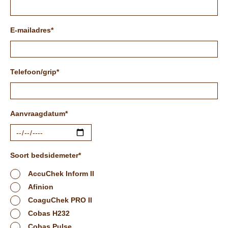
E-mailadres
Telefoon/grip
Aanvraagdatum
Soort bedsidemeter
AccuChek Inform II
Afinion
CoaguChek PRO II
Cobas H232
Cobas Pulse