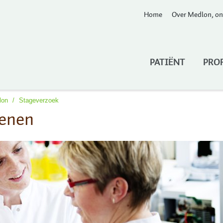
Home
Over Medlon, on
PATIËNT
PRO
lon
/
Stageverzoek
ienen