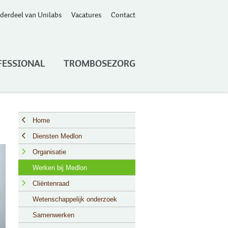
derdeel van Unilabs
Vacatures
Contact
FESSIONAL
TROMBOSEZORG
Home
Diensten Medlon
Organisatie
Missie en visie
Werken bij Medlon
Kwaliteit
Cliëntenraad
Historie
Samenstelling en werkwijze
Wetenschappelijk onderzoek
Missie en Visie
Samenwerken